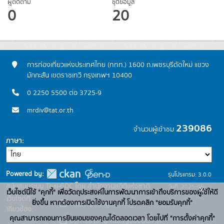
ผู้ติดตาม
ชุดข้อมูล
0
20
การท่องเที่ยวแห่งประเทศไทย (ททท.) 1600 ถ.เพชรบุรีตัดใหม่ แขวง
มักกะสัน เขตราชเทวี กรุงเทพฯ 10400
0 2250 5500 ต่อ 3725-9
mrdiv@tat.or.th
239086
จำนวนผู้เข้าชม
ภาษา
Powered by:
รุ่นโปรแกรม: 3.0.0
สนับสนุนระบบ Thai-GDC โดย สำนักงานสถิติแห่งชาติ
วันที่: 2025-06-
x
เว็บไซต์นี้ใช้ "คุกกี้" เพื่อวัตถุประสงค์ในการพัฒนาการเข้าถึงบริการของผู้ใช้ให้ดี
เว็บไซต์ที่
10
ยิ่งขึ้น หากต้องการเปิดใช้งานคุกกี้ โปรดคลิก "ยอมรับคุกกี้"
ระบบบัญชีข้อมูลภาครัฐ
เกี่ยวข้อง:
คุณสามารถถอนการยินยอมของคุณได้ตลอดเวลา โดยไปที่ "การตั้งค่าคุกกี้"
บริการนามานุกรมบัญชีข้อมูลภาค