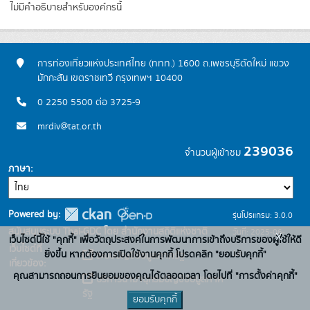
ไม่มีคำอธิบายสำหรับองค์กรนี้
การท่องเที่ยวแห่งประเทศไทย (ททท.) 1600 ถ.เพชรบุรีตัดใหม่ แขวง
มักกะสัน เขตราชเทวี กรุงเทพฯ 10400
0 2250 5500 ต่อ 3725-9
mrdiv@tat.or.th
239036
จำนวนผู้เข้าชม
ภาษา
Powered by:
รุ่นโปรแกรม: 3.0.0
สนับสนุนระบบ Thai-GDC โดย สำนักงานสถิติแห่งชาติ
วันที่: 2025-06-
x
เว็บไซต์นี้ใช้ "คุกกี้" เพื่อวัตถุประสงค์ในการพัฒนาการเข้าถึงบริการของผู้ใช้ให้ดี
เว็บไซต์ที่
10
ยิ่งขึ้น หากต้องการเปิดใช้งานคุกกี้ โปรดคลิก "ยอมรับคุกกี้"
ระบบบัญชีข้อมูลภาครัฐ
เกี่ยวข้อง:
คุณสามารถถอนการยินยอมของคุณได้ตลอดเวลา โดยไปที่ "การตั้งค่าคุกกี้"
บริการนามานุกรมบัญชีข้อมูลภาค
รัฐ
ยอมรับคุกกี้