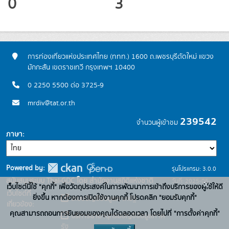
0
3
การท่องเที่ยวแห่งประเทศไทย (ททท.) 1600 ถ.เพชรบุรีตัดใหม่ แขวง
มักกะสัน เขตราชเทวี กรุงเทพฯ 10400
0 2250 5500 ต่อ 3725-9
mrdiv@tat.or.th
239542
จำนวนผู้เข้าชม
ภาษา
Powered by:
รุ่นโปรแกรม: 3.0.0
สนับสนุนระบบ Thai-GDC โดย สำนักงานสถิติแห่งชาติ
วันที่: 2025-06-
x
เว็บไซต์นี้ใช้ "คุกกี้" เพื่อวัตถุประสงค์ในการพัฒนาการเข้าถึงบริการของผู้ใช้ให้ดี
เว็บไซต์ที่
10
ยิ่งขึ้น หากต้องการเปิดใช้งานคุกกี้ โปรดคลิก "ยอมรับคุกกี้"
ระบบบัญชีข้อมูลภาครัฐ
เกี่ยวข้อง:
คุณสามารถถอนการยินยอมของคุณได้ตลอดเวลา โดยไปที่ "การตั้งค่าคุกกี้"
บริการนามานุกรมบัญชีข้อมูลภาค
รัฐ