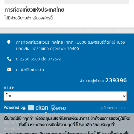
การท่องเที่ยวแห่งประเทศไทย
ไม่มีคำอธิบายสำหรับองค์กรนี้
การท่องเที่ยวแห่งประเทศไทย (ททท.) 1600 ถ.เพชรบุรีตัดใหม่ แขวง
มักกะสัน เขตราชเทวี กรุงเทพฯ 10400
0 2250 5500 ต่อ 3725-9
mrdiv@tat.or.th
239396
จำนวนผู้เข้าชม
ภาษา
Powered by:
รุ่นโปรแกรม: 3.0.0
สนับสนุนระบบ Thai-GDC โดย สำนักงานสถิติแห่งชาติ
วันที่: 2025-06-
x
เว็บไซต์นี้ใช้ "คุกกี้" เพื่อวัตถุประสงค์ในการพัฒนาการเข้าถึงบริการของผู้ใช้ให้ดี
เว็บไซต์ที่
10
ยิ่งขึ้น หากต้องการเปิดใช้งานคุกกี้ โปรดคลิก "ยอมรับคุกกี้"
ระบบบัญชีข้อมูลภาครัฐ
เกี่ยวข้อง: