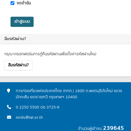
จดจำฉัน
เข้าสู่ระบบ
ลืมรหัสผ่าน?
กรุณากรอกฟอร์มการกู้คืนรหัสผ่านเพื่อตั้งค่ารหัสผ่านใหม่
ลืมรหัสผ่าน?
การท่องเที่ยวแห่งประเทศไทย (ททท.) 1600 ถ.เพชรบุรีตัดใหม่ แขวง
มักกะสัน เขตราชเทวี กรุงเทพฯ 10400
0 2250 5500 ต่อ 3725-9
mrdiv@tat.or.th
239645
จำนวนผู้เข้าชม