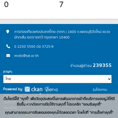
0
7
การท่องเที่ยวแห่งประเทศไทย (ททท.) 1600 ถ.เพชรบุรีตัดใหม่ แขวง
มักกะสัน เขตราชเทวี กรุงเทพฯ 10400
0 2250 5500 ต่อ 3725-9
mrdiv@tat.or.th
239355
จำนวนผู้เข้าชม
ภาษา
Powered by:
รุ่นโปรแกรม:
3.0.0
สนับสนุนระบบ Thai-GDC โดย สำนักงานสถิติแห่งชาติ
x
เว็บไซต์นี้ใช้ "คุกกี้" เพื่อวัตถุประสงค์ในการพัฒนาการเข้าถึงบริการของผู้ใช้ให้ดี
วันที่: 2025-
เว็บไซต์ที่
ยิ่งขึ้น หากต้องการเปิดใช้งานคุกกี้ โปรดคลิก "ยอมรับคุกกี้"
ระบบบัญชีข้อมูลภาครัฐ
เกี่ยวข้อง:
06-10
คุณสามารถถอนการยินยอมของคุณได้ตลอดเวลา โดยไปที่ "การตั้งค่าคุกกี้"
บริการนามานุกรมบัญชี