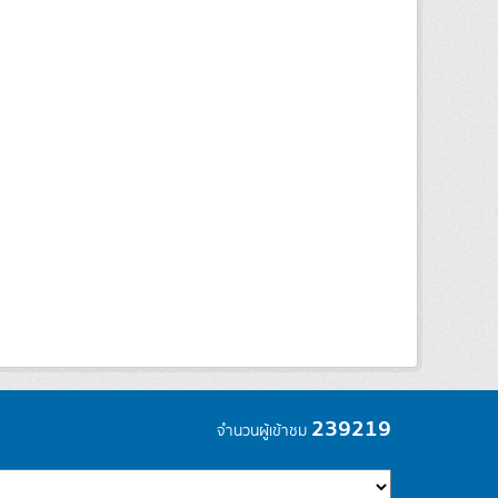
239219
จำนวนผู้เข้าชม