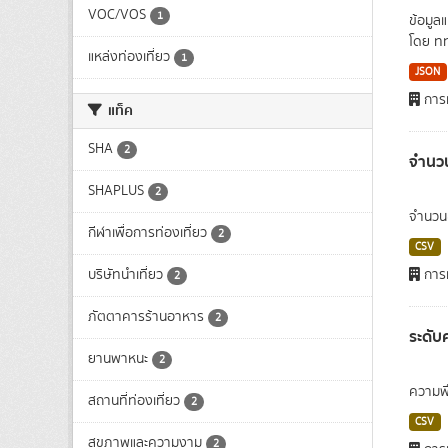
VOC/VOS
1
ข้อมูล
โดย ท
แหล่งท่องเที่ยว
1
JSON
การท
แท็ค
SHA
2
จำนวน
SHAPLUS
2
จำนวนข
กีฬาเพื่อการท่องเที่ยว
2
CSV
บริษัทนำเที่ยว
การท
2
ภัตตาคารร้านอาหาร
2
ระดับ
ยานพาหนะ
2
ความพึ
สถานที่ท่องเที่ยว
2
CSV
สุขภาพและความงาม
2