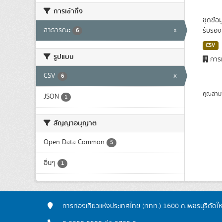
การเข้าถึง
ชุดข้อ
สาธารณะ
x
รับรอง 
6
CSV
รูปแบบ
การท
CSV
x
6
คุณสาม
JSON
1
สัญญาอนุญาต
Open Data Common
5
อื่นๆ
1
การท่องเที่ยวแห่งประเทศไทย (ททท.) 1600 ถ.เพชรบุรีตัดใ