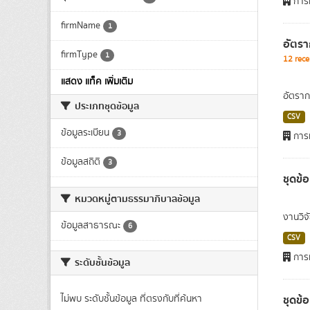
การท
firmName
1
อัตรา
firmType
1
12 rece
แสดง แท็ค เพิ่มเติม
อัตราก
ประเภทชุดข้อมูล
CSV
ข้อมูลระเบียน
3
การท
ข้อมูลสถิติ
3
ชุดข้
หมวดหมู่ตามธรรมาภิบาลข้อมูล
งานวิจ
ข้อมูลสาธารณะ
6
CSV
การท
ระดับชั้นข้อมูล
ชุดข้
ไม่พบ ระดับชั้นข้อมูล ที่ตรงกับที่ค้นหา