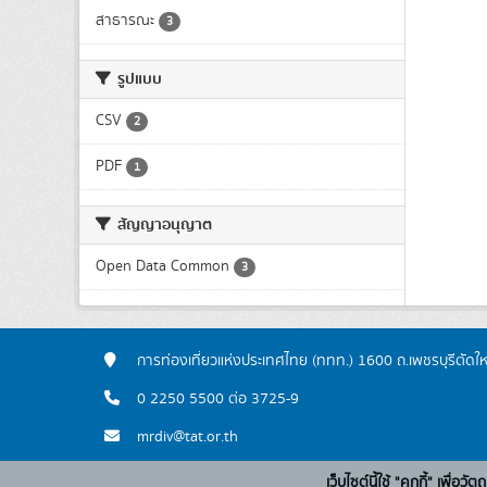
สาธารณะ
3
รูปแบบ
CSV
2
PDF
1
สัญญาอนุญาต
Open Data Common
3
การท่องเที่ยวแห่งประเทศไทย (ททท.) 1600 ถ.เพชรบุรีตัดใ
0 2250 5500 ต่อ 3725-9
mrdiv@tat.or.th
เว็บไซต์นี้ใช้ "คุกกี้" เพื