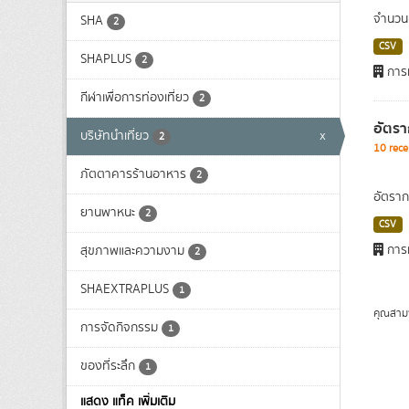
จำนวนข
SHA
2
CSV
SHAPLUS
2
การท
กีฬาเพื่อการท่องเที่ยว
2
อัตรา
บริษัทนำเที่ยว
x
2
10 rece
ภัตตาคารร้านอาหาร
2
อัตราก
ยานพาหนะ
2
CSV
การท
สุขภาพและความงาม
2
SHAEXTRAPLUS
1
คุณสาม
การจัดกิจกรรม
1
ของที่ระลึก
1
แสดง แท็ค เพิ่มเติม