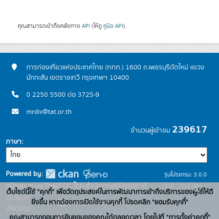
คุณสามารถเข้าถึงคลังทาง
API
(ให้ดู
คู่มือ API
).
การท่องเที่ยวแห่งประเทศไทย (ททท.) 1600 ถ.เพชรบุรีตัดใหม่ แขวง
มักกะสัน เขตราชเทวี กรุงเทพฯ 10400
0 2250 5500 ต่อ 3725-9
mrdiv@tat.or.th
239617
จำนวนผู้เข้าชม
ภาษา
Powered by:
รุ่นโปรแกรม: 3.0.0
สนับสนุนระบบ Thai-GDC โดย สำนักงานสถิติแห่งชาติ
วันที่: 2025-06-
x
เว็บไซต์นี้ใช้ "คุกกี้" เพื่อวัตถุประสงค์ในการพัฒนาการเข้าถึงบริการของผู้ใช้ให้ดี
เว็บไซต์ที่
10
ยิ่งขึ้น หากต้องการเปิดใช้งานคุกกี้ โปรดคลิก "ยอมรับคุกกี้"
ระบบบัญชีข้อมูลภาครัฐ
เกี่ยวข้อง:
คุณสามารถถอนการยินยอมของคุณได้ตลอดเวลา โดยไปที่ "การตั้งค่าคุกกี้"