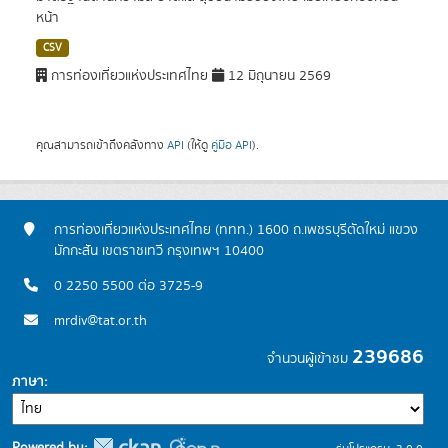
หน้า
CSV
การท่องเที่ยวแห่งประเทศไทย
12 มิถุนายน 2569
คุณสามารถเข้าถึงคลังทาง
API
(ให้ดู
คู่มือ API
).
การท่องเที่ยวแห่งประเทศไทย (ททท.) 1600 ถ.เพชรบุรีตัดใหม่ แขวง
มักกะสัน เขตราชเทวี กรุงเทพฯ 10400
0 2250 5500 ต่อ 3725-9
mrdiv@tat.or.th
239686
จำนวนผู้เข้าชม
ภาษา
Powered by: