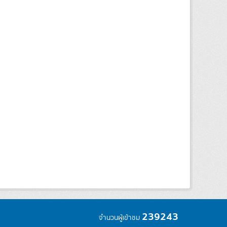
239243
จำนวนผู้เข้าชม