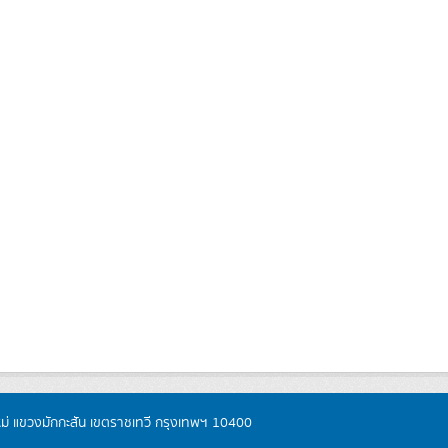
หม่ แขวงมักกะสัน เขตราชเทวี กรุงเทพฯ 10400