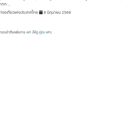
ททท....
่องเที่ยวแห่งประเทศไทย
8 มิถุนายน 2569
ารถเข้าถึงคลังทาง
API
(ให้ดู
คู่มือ API
).