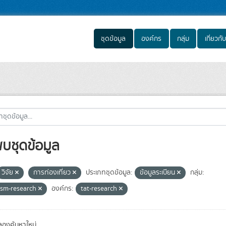
ชุดข้อมูล
องค์กร
กลุ่ม
เกี่ยวกับ
พบชุดข้อมูล
วิจัย
การท่องเที่ยว
ประเภทชุดข้อมูล:
ข้อมูลระเบียน
กลุ่ม:
ism-research
องค์กร:
tat-research
องค้นหาใหม่