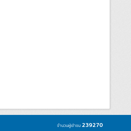
239270
จำนวนผู้เข้าชม