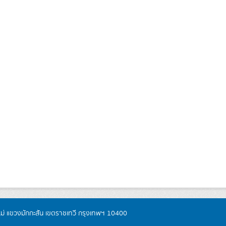
หม่ แขวงมักกะสัน เขตราชเทวี กรุงเทพฯ 10400