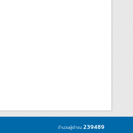
239489
จำนวนผู้เข้าชม