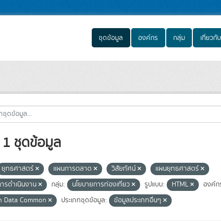
ชุดข้อมูล
องค์กร
กลุ่ม
เกี่ยวกับ
1 ชุดข้อมูล
ยุทธศาสตร์
แผนการตลาด
วิสัยทัศน์
แผนยุทธศาสตร์
ารดำเนินงาน
กลุ่ม:
นโยบายการท่องเที่ยว
รูปแบบ:
HTML
องค์ก
n Data Common
ประเภทชุดข้อมูล:
ข้อมูลประเภทอื่นๆ