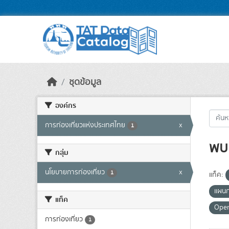
Skip to main content
ชุดข้อมูล
องค์กร
การท่องเที่ยวแห่งประเทศไทย
x
1
พบ 
กลุ่ม
นโยบายการท่องเที่ยว
x
1
แท็ค:
แผนก
แท็ค
Ope
การท่องเที่ยว
1