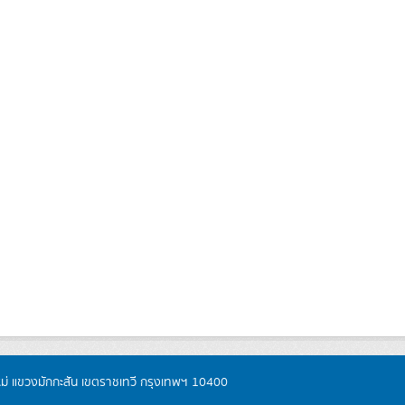
หม่ แขวงมักกะสัน เขตราชเทวี กรุงเทพฯ 10400