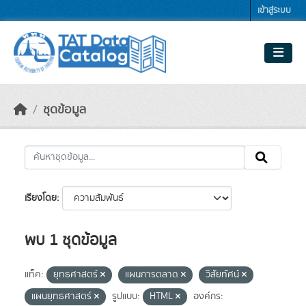
Skip to main content
เข้าสู่ระบบ
ชุดข้อมูล
เรียงโดย
พบ 1 ชุดข้อมูล
แท็ค:
ยุทธศาสตร์
แผนการตลาด
วิสัยทัศน์
แผนยุทธศาสตร์
รูปแบบ:
HTML
องค์กร: