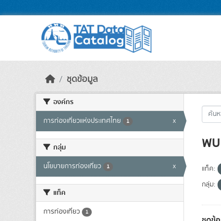
Skip to main content
ชุดข้อมูล
องค์กร
การท่องเที่ยวแห่งประเทศไทย
x
1
พบ 
กลุ่ม
นโยบายการท่องเที่ยว
x
1
แท็ค:
กลุ่ม:
แท็ค
การท่องเที่ยว
1
ชุดข