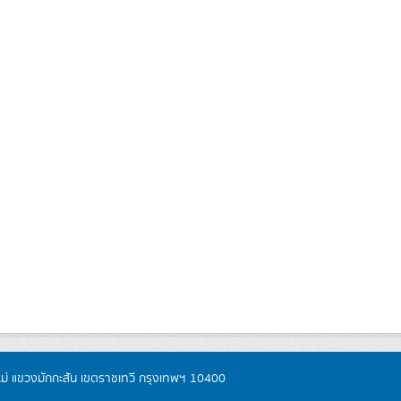
หม่ แขวงมักกะสัน เขตราชเทวี กรุงเทพฯ 10400