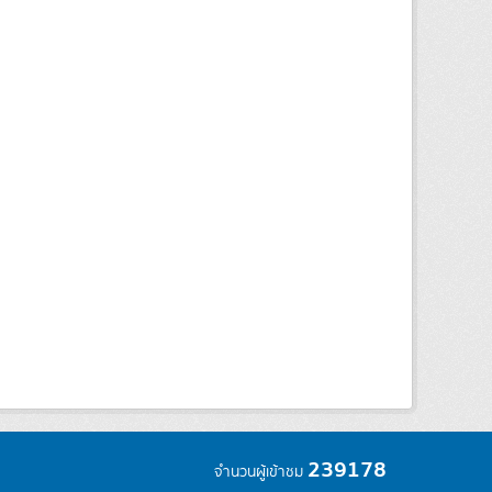
239178
จำนวนผู้เข้าชม