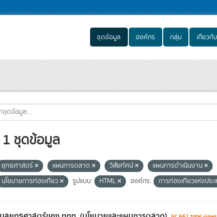
ชุดข้อมูล
องค์กร
กลุ่ม
เกี่ยวกับ
1 ชุดข้อมูล
ยุทธศาสตร์
แผนการตลาด
วิสัยทัศน์
แผนการดำเนินงาน
นโยบายการท่องเที่ยว
รูปแบบ:
HTML
องค์กร:
การท่องเที่ยวแห่งปร
้อมูลยุทธศาสตร์ของ ททท. (นโยบายและแผนการตลาด)
661 total view