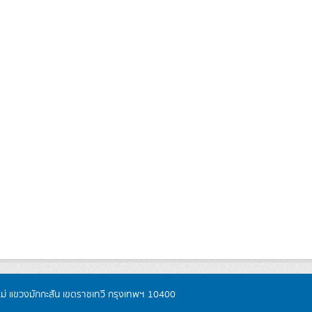
หม่ แขวงมักกะสัน เขตราชเทวี กรุงเทพฯ 10400