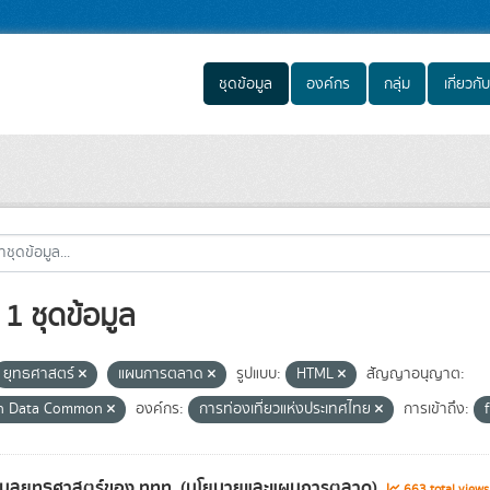
ชุดข้อมูล
องค์กร
กลุ่ม
เกี่ยวกับ
1 ชุดข้อมูล
ยุทธศาสตร์
แผนการตลาด
รูปแบบ:
HTML
สัญญาอนุญาต:
n Data Common
องค์กร:
การท่องเที่ยวแห่งประเทศไทย
การเข้าถึง:
้อมูลยุทธศาสตร์ของ ททท. (นโยบายและแผนการตลาด)
663 total view