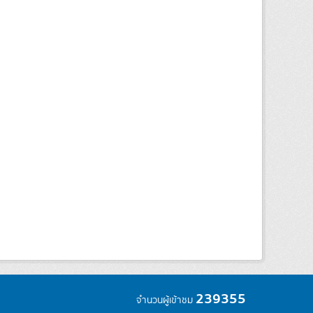
239355
จำนวนผู้เข้าชม