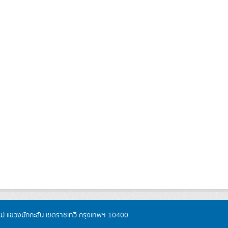
หม่ แขวงมักกะสัน เขตราชเทวี กรุงเทพฯ 10400