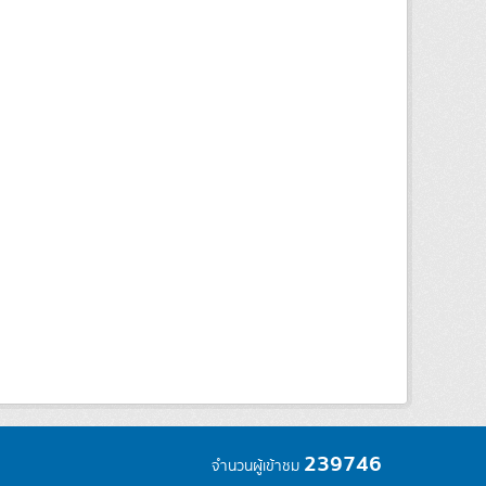
239746
จำนวนผู้เข้าชม