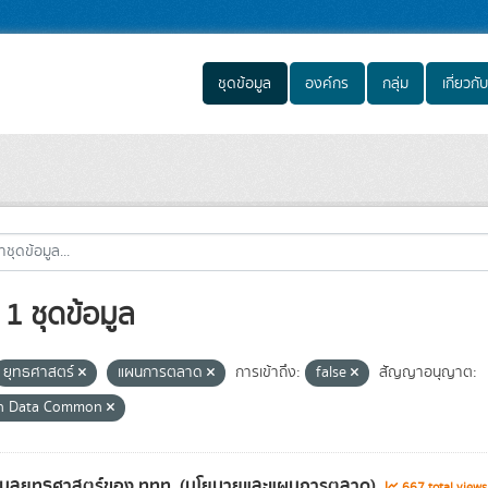
ชุดข้อมูล
องค์กร
กลุ่ม
เกี่ยวกับ
1 ชุดข้อมูล
ยุทธศาสตร์
แผนการตลาด
การเข้าถึง:
false
สัญญาอนุญาต:
n Data Common
้อมูลยุทธศาสตร์ของ ททท. (นโยบายและแผนการตลาด)
667 total view