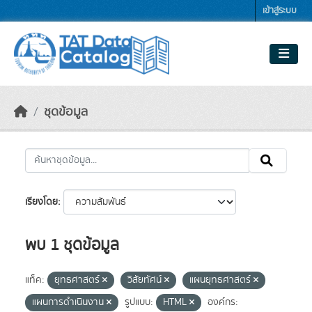
Skip to main content
เข้าสู่ระบบ
ชุดข้อมูล
เรียงโดย
พบ 1 ชุดข้อมูล
แท็ค:
ยุทธศาสตร์
วิสัยทัศน์
แผนยุทธศาสตร์
แผนการดำเนินงาน
รูปแบบ:
HTML
องค์กร: