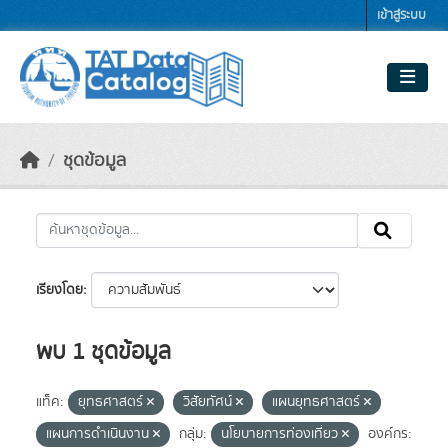
Skip to main content
เข้าสู่ระบบ
ชุดข้อมูล
เรียงโดย
พบ 1 ชุดข้อมูล
แท็ค:
ยุทธศาสตร์
วิสัยทัศน์
แผนยุทธศาสตร์
แผนการดำเนินงาน
กลุ่ม:
นโยบายการท่องเที่ยว
องค์กร: