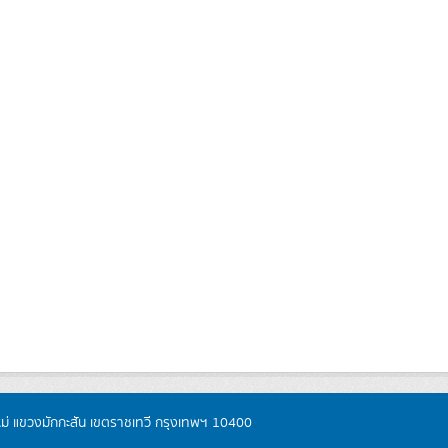
หม่ แขวงมักกะสัน เขตราชเทวี กรุงเทพฯ 10400