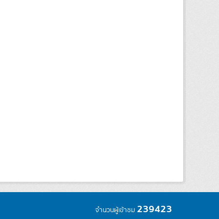
239423
จำนวนผู้เข้าชม