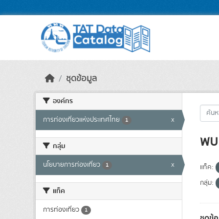
Skip to main content
ชุดข้อมูล
องค์กร
การท่องเที่ยวแห่งประเทศไทย
x
1
พบ 
กลุ่ม
นโยบายการท่องเที่ยว
x
1
แท็ค:
กลุ่ม:
แท็ค
การท่องเที่ยว
1
ชุดข