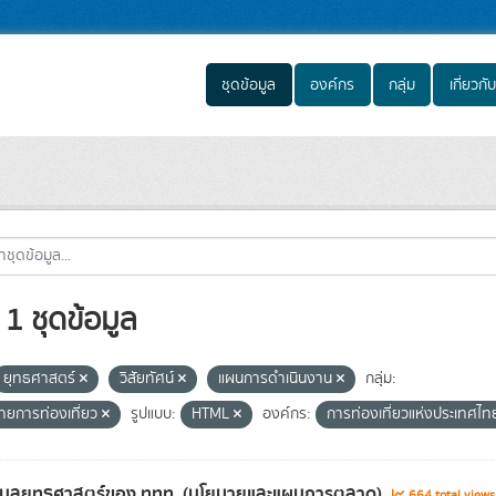
ชุดข้อมูล
องค์กร
กลุ่ม
เกี่ยวกับ
1 ชุดข้อมูล
ยุทธศาสตร์
วิสัยทัศน์
แผนการดำเนินงาน
กลุ่ม:
ายการท่องเที่ยว
รูปแบบ:
HTML
องค์กร:
การท่องเที่ยวแห่งประเทศไ
้อมูลยุทธศาสตร์ของ ททท. (นโยบายและแผนการตลาด)
664 total view