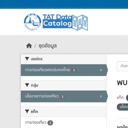
Skip to main content
ชุดข้อมูล
องค์กร
การท่องเที่ยวแห่งประเทศไทย
x
1
พบ 
กลุ่ม
นโยบายการท่องเที่ยว
x
1
แท็ค:
นโยบ
แท็ค
การท่องเที่ยว
1
ชุดข