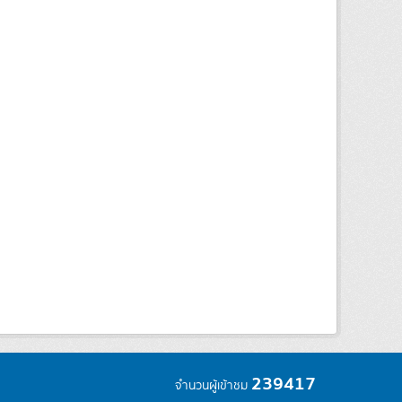
239417
จำนวนผู้เข้าชม