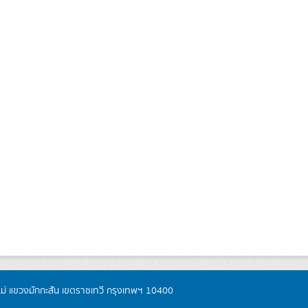
หม่ แขวงมักกะสัน เขตราชเทวี กรุงเทพฯ 10400