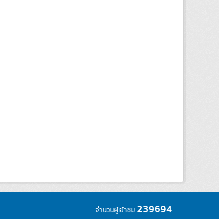
239694
จำนวนผู้เข้าชม