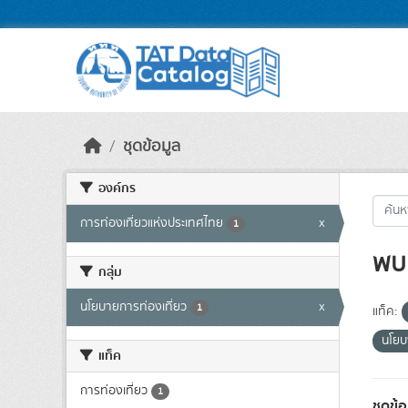
Skip to main content
ชุดข้อมูล
องค์กร
การท่องเที่ยวแห่งประเทศไทย
x
1
พบ 
กลุ่ม
นโยบายการท่องเที่ยว
x
1
แท็ค:
นโยบ
แท็ค
การท่องเที่ยว
1
ชุดข