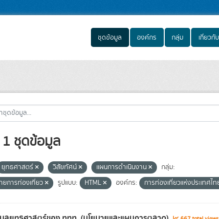
ชุดข้อมูล
องค์กร
กลุ่ม
เกี่ยวกับ
1 ชุดข้อมูล
ยุทธศาสตร์
วิสัยทัศน์
แผนการดำเนินงาน
กลุ่ม:
ายการท่องเที่ยว
รูปแบบ:
HTML
องค์กร:
การท่องเที่ยวแห่งประเทศไ
้อมูลยุทธศาสตร์ของ ททท. (นโยบายและแผนการตลาด)
667 total view