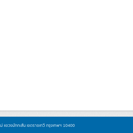
หม่ แขวงมักกะสัน เขตราชเทวี กรุงเทพฯ 10400