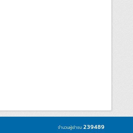
239489
จำนวนผู้เข้าชม