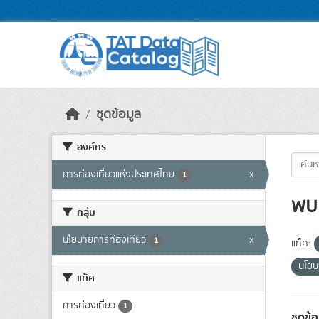
Skip to main content
ชุดข้อมูล
องค์กร
การท่องเที่ยวแห่งประเทศไทย
x
1
พบ 
กลุ่ม
นโยบายการท่องเที่ยว
x
1
แท็ค:
นโยบ
แท็ค
การท่องเที่ยว
1
ชุดข