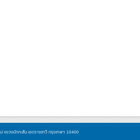
หม่ แขวงมักกะสัน เขตราชเทวี กรุงเทพฯ 10400