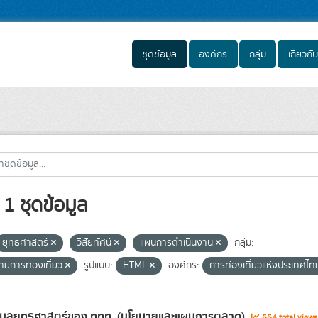
ชุดข้อมูล
องค์กร
กลุ่ม
เกี่ยวกับ
1 ชุดข้อมูล
ยุทธศาสตร์
วิสัยทัศน์
แผนการดำเนินงาน
กลุ่ม:
ายการท่องเที่ยว
รูปแบบ:
HTML
องค์กร:
การท่องเที่ยวแห่งประเทศไ
้อมูลยุทธศาสตร์ของ ททท. (นโยบายและแผนการตลาด)
664 total view