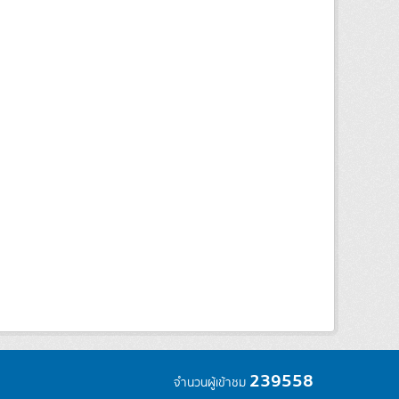
239558
จำนวนผู้เข้าชม