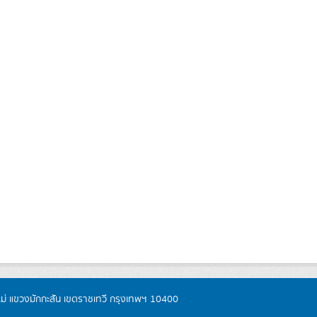
หม่ แขวงมักกะสัน เขตราชเทวี กรุงเทพฯ 10400