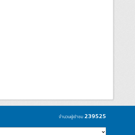
239525
จำนวนผู้เข้าชม