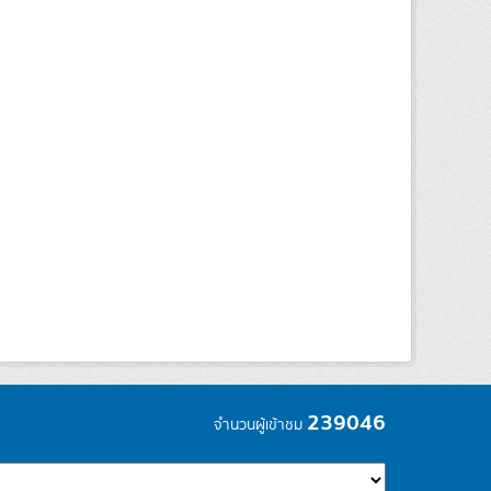
239046
จำนวนผู้เข้าชม