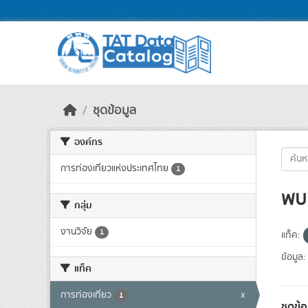
Skip to main content
ชุดข้อมูล
องค์กร
การท่องเที่ยวแห่งประเทศไทย
1
พบ 
กลุ่ม
งานวิจัย
1
แท็ค:
ข้อมูล:
แท็ค
การท่องเที่ยว
x
1
ชุดข้