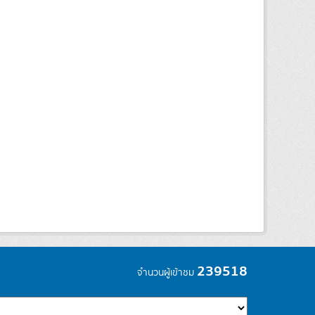
239518
จำนวนผู้เข้าชม