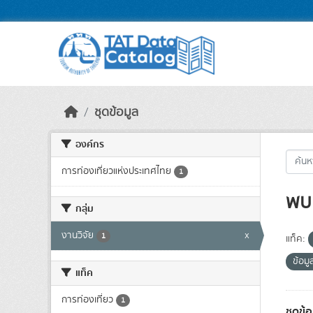
Skip to main content
ชุดข้อมูล
องค์กร
การท่องเที่ยวแห่งประเทศไทย
1
พบ 
กลุ่ม
งานวิจัย
x
1
แท็ค:
ข้อม
แท็ค
การท่องเที่ยว
1
ชุดข้