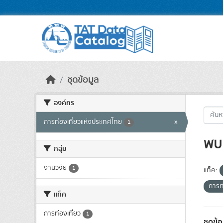
Skip to main content
ชุดข้อมูล
องค์กร
การท่องเที่ยวแห่งประเทศไทย
x
1
พบ 
กลุ่ม
งานวิจัย
1
แท็ค:
การท
แท็ค
การท่องเที่ยว
1
ชุดข้