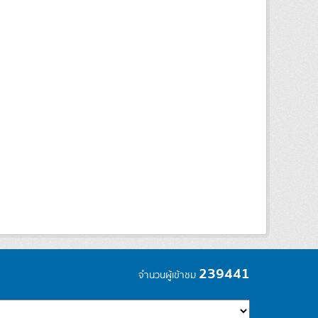
239441
จำนวนผู้เข้าชม