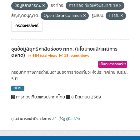
ข้อมูลสาธารณะ
องค์กร:
การท่องเที่ยวแห่งประเทศไทย
สัญญาอนุญาต:
Open Data Common
รูปแบบ:
HTML
กรองผลลัพธ์
ชุดข้อมูลยุทธศาสตร์ของ ททท. (นโยบายและแผนการ
ตลาด)
664 total views
18 recent views
นโยบายการท่องเที่ยว
กรอบทิศทางการดำเนินงานของการท่องเที่ยวแห่งประเทศไทย ในระยะ
5 ปี
HTML
การท่องเที่ยวแห่งประเทศไทย
8 มิถุนายน 2569
คุณสามารถเข้าถึงคลังทาง
API
(ให้ดู
คู่มือ API
).