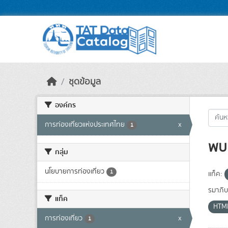
Skip to main content
ชุดข้อมูล
องค์กร
การท่องเที่ยวแห่งประเทศไทย
x
1
พบ 
กลุ่ม
นโยบายการท่องเที่ยว
1
แท็ค:
รมาภิบ
แท็ค
HTM
การท่องเที่ยว
x
1