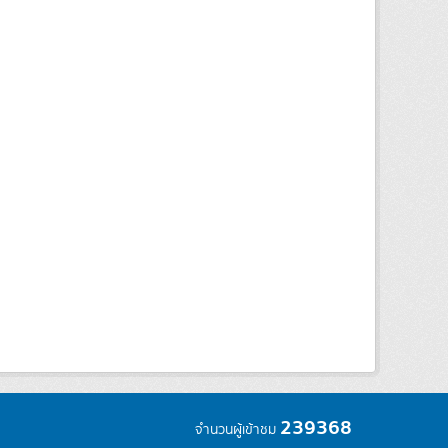
239368
จำนวนผู้เข้าชม