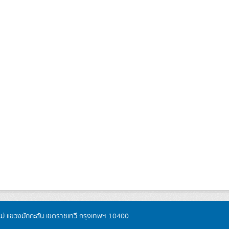
หม่ แขวงมักกะสัน เขตราชเทวี กรุงเทพฯ 10400