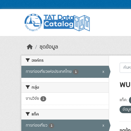
Skip to main content
ชุดข้อมูล
องค์กร
การท่องเที่ยวแห่งประเทศไทย
x
1
พบ 
กลุ่ม
งานวิจัย
1
แท็ค:
ข้อมู
แท็ค
การท่องเที่ยว
x
1
ชุดข้