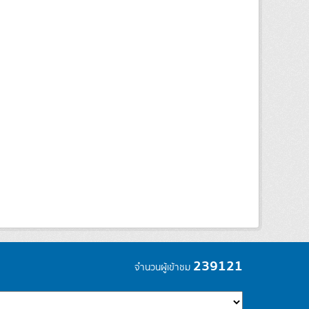
239121
จำนวนผู้เข้าชม