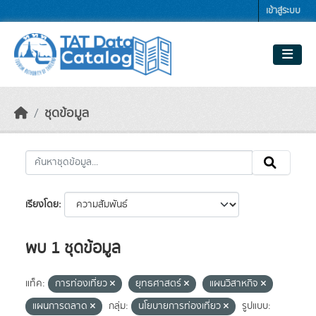
Skip to main content
เข้าสู่ระบบ
ชุดข้อมูล
เรียงโดย
พบ 1 ชุดข้อมูล
แท็ค:
การท่องเที่ยว
ยุทธศาสตร์
แผนวิสาหกิจ
แผนการตลาด
กลุ่ม:
นโยบายการท่องเที่ยว
รูปแบบ: