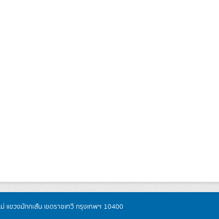
หม่ แขวงมักกะสัน เขตราชเทวี กรุงเทพฯ 10400