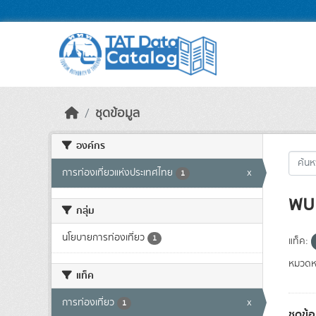
Skip to main content
ชุดข้อมูล
องค์กร
การท่องเที่ยวแห่งประเทศไทย
x
1
พบ 
กลุ่ม
นโยบายการท่องเที่ยว
1
แท็ค:
หมวดหม
แท็ค
การท่องเที่ยว
x
1
ชุดข