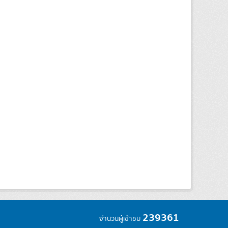
239361
จำนวนผู้เข้าชม