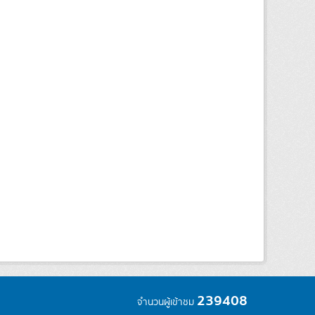
239408
จำนวนผู้เข้าชม