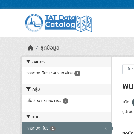
Skip to main content
ชุดข้อมูล
องค์กร
การท่องเที่ยวแห่งประเทศไทย
1
พบ 
กลุ่ม
นโยบายการท่องเที่ยว
1
แท็ค:
รูปแบบ
แท็ค
การท่องเที่ยว
x
1
ชุดข