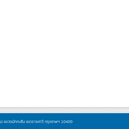
หม่ แขวงมักกะสัน เขตราชเทวี กรุงเทพฯ 10400