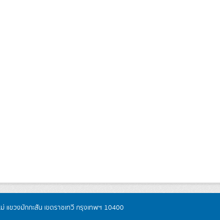
หม่ แขวงมักกะสัน เขตราชเทวี กรุงเทพฯ 10400