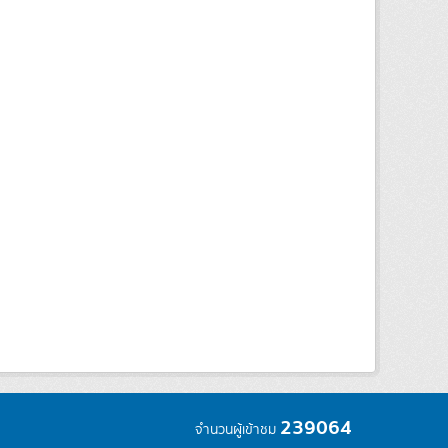
239064
จำนวนผู้เข้าชม