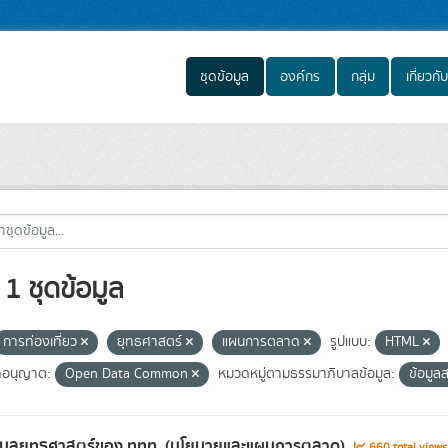
ชุดข้อมูล
องค์กร
กลุ่ม
เกี่ยวกับ
1 ชุดข้อมูล
การท่องเที่ยว
ยุทธศาสตร์
แผนการตลาด
รูปแบบ:
HTML
อนุญาต:
Open Data Common
หมวดหมู่ตามธรรมาภิบาลข้อมูล:
ข้อมู
้อมูลยุทธศาสตร์ของ ททท. (นโยบายและแผนการตลาด)
660 total view