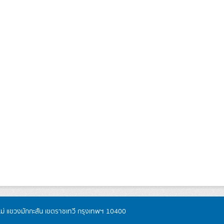
หม่ แขวงมักกะสัน เขตราชเทวี กรุงเทพฯ 10400