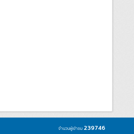
239746
จำนวนผู้เข้าชม