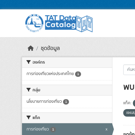
Skip to main content
ชุดข้อมูล
องค์กร
การท่องเที่ยวแห่งประเทศไทย
1
พบ 
กลุ่ม
นโยบายการท่องเที่ยว
1
แท็ค:
แผนย
แท็ค
การท่องเที่ยว
x
1
ชุดข