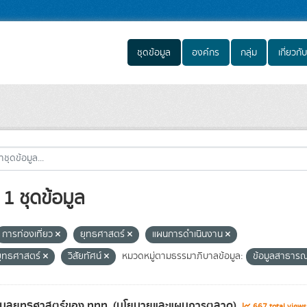
ชุดข้อมูล
องค์กร
กลุ่ม
เกี่ยวกับ
1 ชุดข้อมูล
การท่องเที่ยว
ยุทธศาสตร์
แผนการดำเนินงาน
ุทธศาสตร์
วิสัยทัศน์
หมวดหมู่ตามธรรมาภิบาลข้อมูล:
ข้อมูลสาธาร
้อมูลยุทธศาสตร์ของ ททท. (นโยบายและแผนการตลาด)
667 total view