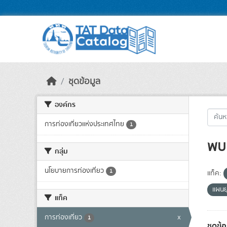
Skip to main content
ชุดข้อมูล
องค์กร
การท่องเที่ยวแห่งประเทศไทย
1
พบ 
กลุ่ม
นโยบายการท่องเที่ยว
1
แท็ค:
แผนย
แท็ค
การท่องเที่ยว
x
1
ชุดข