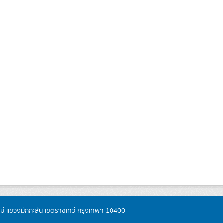
หม่ แขวงมักกะสัน เขตราชเทวี กรุงเทพฯ 10400