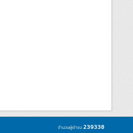
239338
จำนวนผู้เข้าชม