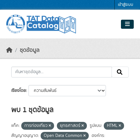
Skip to main content
เข้าสู่ระบบ
ชุดข้อมูล
เรียงโดย
พบ 1 ชุดข้อมูล
แท็ค:
การท่องเที่ยว
ยุทธศาสตร์
รูปแบบ:
HTML
สัญญาอนุญาต:
Open Data Common
องค์กร: