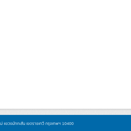
หม่ แขวงมักกะสัน เขตราชเทวี กรุงเทพฯ 10400