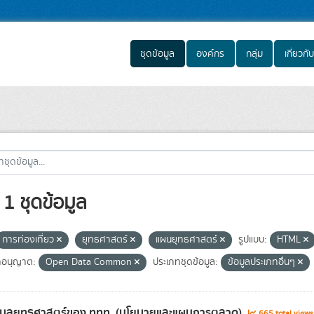
ชุดข้อมูล
องค์กร
กลุ่ม
เกี่ยวกับ
1 ชุดข้อมูล
การท่องเที่ยว
ยุทธศาสตร์
แผนยุทธศาสตร์
รูปแบบ:
HTML
อนุญาต:
Open Data Common
ประเภทชุดข้อมูล:
ข้อมูลประเภทอื่นๆ
้อมูลยุทธศาสตร์ของ ททท. (นโยบายและแผนการตลาด)
665 total view