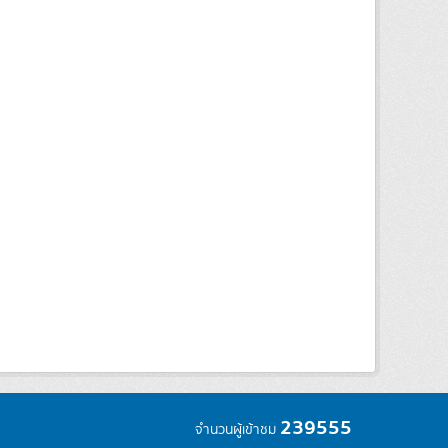
239555
จำนวนผู้เข้าชม