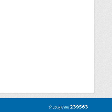
239563
จำนวนผู้เข้าชม