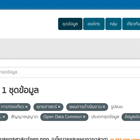
ชุดข้อมูล
องค์กร
กลุ่ม
เกี่ยวกับ
1 ชุดข้อมูล
การท่องเที่ยว
ยุทธศาสตร์
แผนการดำเนินงาน
รูปแบบ:
L
สัญญาอนุญาต:
Open Data Common
ประเภทชุดข้อมูล:
ข้อมูลปร
้อมูลยุทธศาสตร์ของ ททท. (นโยบายและแผนการตลาด)
665 total view