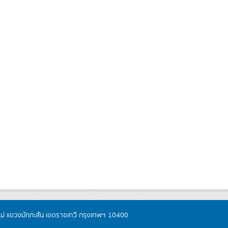
หม่ แขวงมักกะสัน เขตราชเทวี กรุงเทพฯ 10400