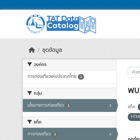
Skip to main content
ชุดข้อมูล
องค์กร
การท่องเที่ยวแห่งประเทศไทย
1
พบ 
กลุ่ม
นโยบายการท่องเที่ยว
x
1
แท็ค:
HTM
แท็ค
การท่องเที่ยว
x
1
ชุดข