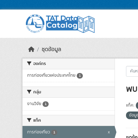
Skip to main content
ชุดข้อมูล
องค์กร
การท่องเที่ยวแห่งประเทศไทย
1
พบ 
กลุ่ม
งานวิจัย
1
แท็ค:
ข้อม
แท็ค
การท่องเที่ยว
x
1
ชุดข้