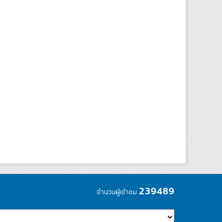
239489
จำนวนผู้เข้าชม