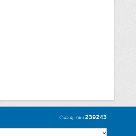
239243
จำนวนผู้เข้าชม