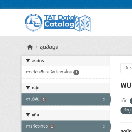
Skip to main content
ชุดข้อมูล
องค์กร
การท่องเที่ยวแห่งประเทศไทย
1
พบ 
กลุ่ม
งานวิจัย
x
1
แท็ค:
ข้อม
แท็ค
การท่องเที่ยว
x
1
ชุดข้