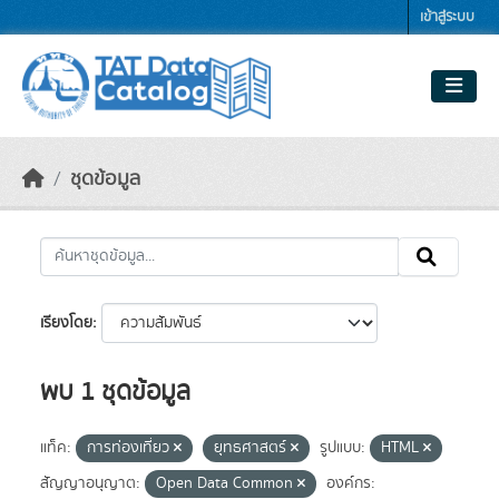
Skip to main content
เข้าสู่ระบบ
ชุดข้อมูล
เรียงโดย
พบ 1 ชุดข้อมูล
แท็ค:
การท่องเที่ยว
ยุทธศาสตร์
รูปแบบ:
HTML
สัญญาอนุญาต:
Open Data Common
องค์กร: