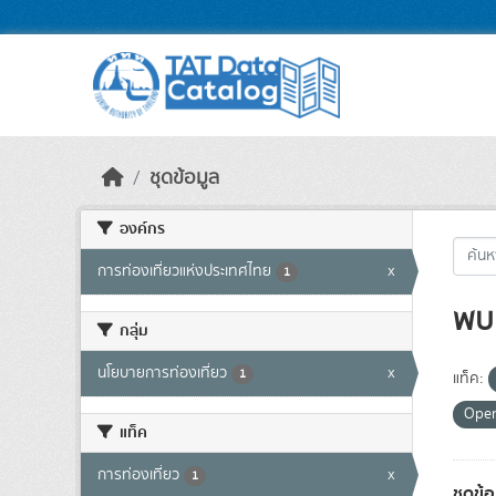
Skip to main content
ชุดข้อมูล
องค์กร
การท่องเที่ยวแห่งประเทศไทย
x
1
พบ 
กลุ่ม
นโยบายการท่องเที่ยว
x
1
แท็ค:
Ope
แท็ค
การท่องเที่ยว
x
1
ชุดข