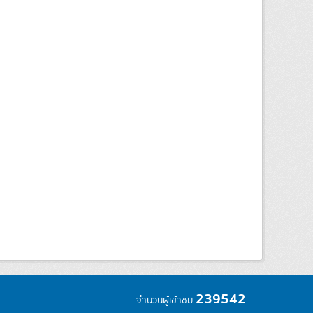
239542
จำนวนผู้เข้าชม