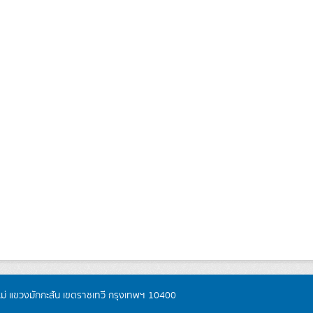
หม่ แขวงมักกะสัน เขตราชเทวี กรุงเทพฯ 10400