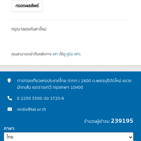
กรองผลลัพธ์
กรุณาลองค้นหาใหม่
คุณสามารถเข้าถึงคลังทาง
API
(ให้ดู
คู่มือ API
).
การท่องเที่ยวแห่งประเทศไทย (ททท.) 1600 ถ.เพชรบุรีตัดใหม่ แขวง
มักกะสัน เขตราชเทวี กรุงเทพฯ 10400
0 2250 5500 ต่อ 3725-9
mrdiv@tat.or.th
239195
จำนวนผู้เข้าชม
ภาษา