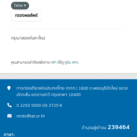
false
กรองผลลัพธ์
กรุณาลองค้นหาใหม่
คุณสามารถเข้าถึงคลังทาง
API
(ให้ดู
คู่มือ API
).
การท่องเที่ยวแห่งประเทศไทย (ททท.) 1600 ถ.เพชรบุรีตัดใหม่ แขวง
มักกะสัน เขตราชเทวี กรุงเทพฯ 10400
0 2250 5500 ต่อ 3725-9
mrdiv@tat.or.th
239464
จำนวนผู้เข้าชม
ภาษา